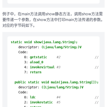
例子中，在main方法调用show静态方法，调用show方法需
要传递一个参数，在show方法中打印main方法传递的参数。
对应的字节码如下。
static
void
show(java.lang.String);
descriptor:
(Ljava/lang/String;)V
Code:
0:
getstatic
#2                  // Fie
3:
aload_0
4:
invokevirtual
#3                  // Met
7:
return
public
static
void
main(java.lang.String[]);
descriptor:
([Ljava/lang/String;)V
Code:
0:
ldc
#4                  // Str
2:
invokestatic
#5                  // Met