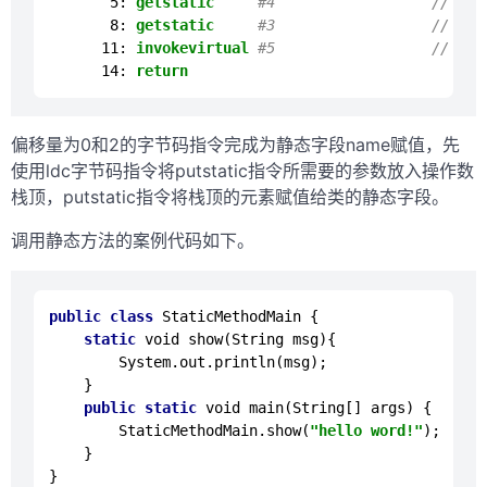
5:
getstatic
#4                  // Fie
8:
getstatic
#3                  // Fie
11:
invokevirtual
#5                  // Met
14:
return
偏移量为0和2的字节码指令完成为静态字段name赋值，先
使用ldc字节码指令将putstatic指令所需要的参数放入操作数
栈顶，putstatic指令将栈顶的元素赋值给类的静态字段。
调用静态方法的案例代码如下。
public
class
StaticMethodMain
 {

static
void
show
(
String
 msg
){

System
.
out
.
println
(msg);

    }

public
static
void
main
(
String
[] args
) {

StaticMethodMain
.
show
(
"hello word!"
);

    }
