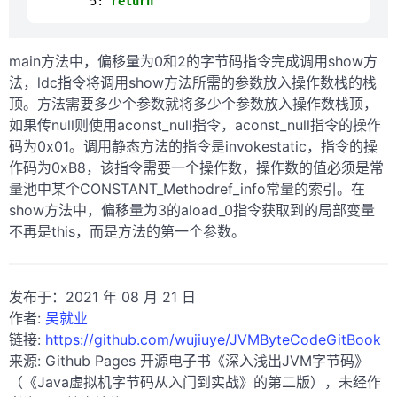
5:
return
main方法中，偏移量为0和2的字节码指令完成调用show方
法，ldc指令将调用show方法所需的参数放入操作数栈的栈
顶。方法需要多少个参数就将多少个参数放入操作数栈顶，
如果传null则使用aconst_null指令，aconst_null指令的操作
码为0x01。调用静态方法的指令是invokestatic，指令的操
作码为0xB8，该指令需要一个操作数，操作数的值必须是常
量池中某个CONSTANT_Methodref_info常量的索引。在
show方法中，偏移量为3的aload_0指令获取到的局部变量
不再是this，而是方法的第一个参数。
发布于：2021 年 08 月 21 日
作者:
吴就业
链接:
https://github.com/wujiuye/JVMByteCodeGitBook
来源: Github Pages 开源电子书《深入浅出JVM字节码》
（《Java虚拟机字节码从入门到实战》的第二版），未经作