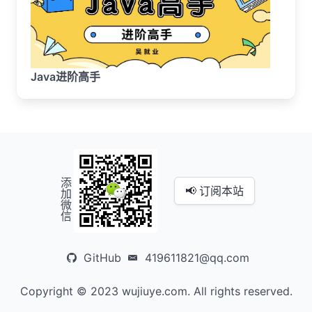
Java进阶高手
添加微信
📢 订阅本站
GitHub
419611821@qq.com
Copyright © 2023 wujiuye.com. All rights reserved.