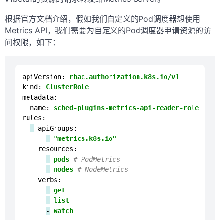
根据官方文档介绍，假如我们自定义的Pod调度器想使用
Metrics API，我们需要为自定义的Pod调度器申请资源的访
问权限，如下：
apiVersion:
rbac.authorization.k8s.io/v1
kind:
ClusterRole
metadata:
name:
sched-plugins-metrics-api-reader-role
rules:
-
apiGroups:
-
"metrics.k8s.io"
resources:
-
pods
# PodMetrics
-
nodes
# NodeMetrics
verbs:
-
get
-
list
-
watch