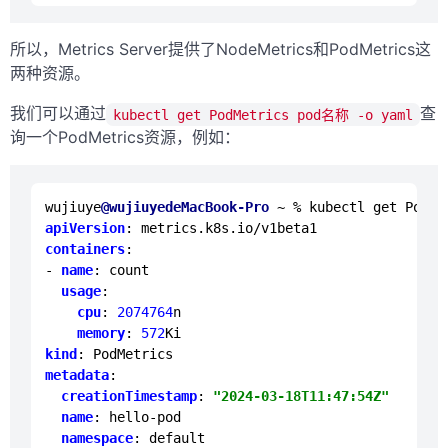
所以，Metrics Server提供了NodeMetrics和PodMetrics这
两种资源。
我们可以通过
查
kubectl get PodMetrics pod名称 -o yaml
询一个PodMetrics资源，例如：
wujiuye
@wujiuyedeMacBook-Pro
apiVersion
containers
:

- 
name
: count

usage
:

cpu
: 
2074764
n

memory
: 
572
kind
metadata
:

creationTimestamp
: 
"2024-03-18T11:47:54Z"
name
: hello-pod

namespace