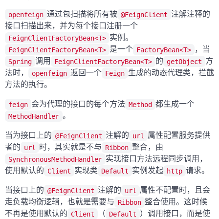
通过包扫描将所有被
注解注释的
openfeign
@FeignClient
接口扫描出来，并为每个接口注册一个
实例。
FeignClientFactoryBean<T>
是一个
，当
FeignClientFactoryBean<T>
FactoryBean<T>
调用
的
方
Spring
FeignClientFactoryBean<T>
getObject
法时，
返回一个
生成的动态代理类，拦截
openfeign
Feign
方法的执行。
会为代理的接口的每个方法
都生成一个
feign
Method
。
MethodHandler
当为接口上的
注解的
属性配置服务提供
@FeignClient
url
者的
时，其实就是不与
整合，由
url
Ribbon
实现接口方法远程同步调用，
SynchronousMethodHandler
使用默认的
实现类
实例发起
请求。
Client
Default
http
当接口上的
注解的
属性不配置时，且会
@FeignClient
url
走负载均衡逻辑，也就是需要与
整合使用。这时候
Ribbon
不再是使用默认的
（
）调用接口，而是使
Client
Default