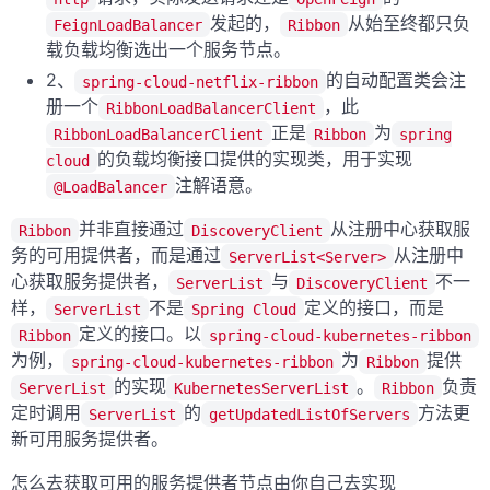
发起的，
从始至终都只负
FeignLoadBalancer
Ribbon
载负载均衡选出一个服务节点。
2、
的自动配置类会注
spring-cloud-netflix-ribbon
册一个
，此
RibbonLoadBalancerClient
正是
为
RibbonLoadBalancerClient
Ribbon
spring
的负载均衡接口提供的实现类，用于实现
cloud
注解语意。
@LoadBalancer
并非直接通过
从注册中心获取服
Ribbon
DiscoveryClient
务的可用提供者，而是通过
从注册中
ServerList<Server>
心获取服务提供者，
与
不一
ServerList
DiscoveryClient
样，
不是
定义的接口，而是
ServerList
Spring Cloud
定义的接口。以
Ribbon
spring-cloud-kubernetes-ribbon
为例，
为
提供
spring-cloud-kubernetes-ribbon
Ribbon
的实现
。
负责
ServerList
KubernetesServerList
Ribbon
定时调用
的
方法更
ServerList
getUpdatedListOfServers
新可用服务提供者。
怎么去获取可用的服务提供者节点由你自己去实现