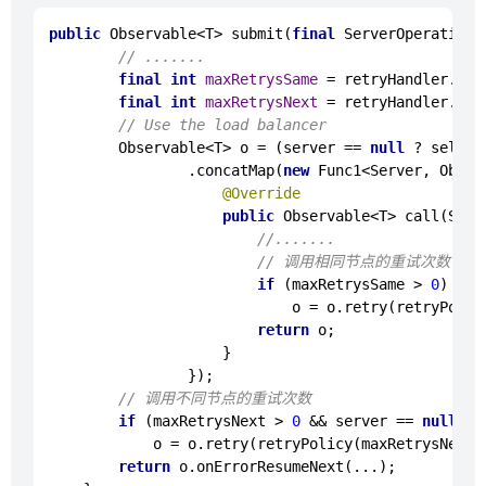
public
 Observable<T> 
submit
(
final
 ServerOperation<
// .......
final
int
maxRetrysSame
=
 retryHandler.get
final
int
maxRetrysNext
=
 retryHandler.get
// Use the load balancer
        Observable<T> o = (server == 
null
 ? select
                .concatMap(
new
Func1
<Server, Obser
@Override
public
 Observable<T> 
call
(Serv
//.......
// 调用相同节点的重试次数
if
 (maxRetrysSame > 
0
) 

                            o = o.retry(retryPolic
return
 o;

                    }

                });

// 调用不同节点的重试次数
if
 (maxRetrysNext > 
0
 && server == 
null
) 

            o = o.retry(retryPolicy(maxRetrysNext,
return
 o.onErrorResumeNext(...);
