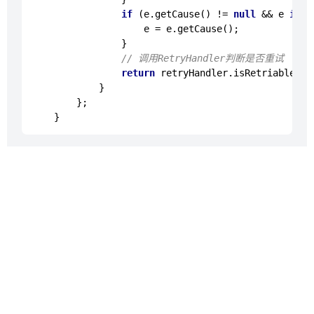
if
 (e.
getCause
() != 
null
 && e 
inst
                    e = e.
getCause
();

                }

// 调用RetryHandler判断是否重试
return
 retryHandler.
isRetriableExc
            }

        };
