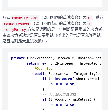
默认
（调用相同的重试次数）为
，默认
maxRetrysSame
0
（调用不同节点的重试次数）为
。
maxRetrysNext
1
方法是返回的是一个判断是否重试的决策者，
retryPolicy
由该决策者决定是否需要重试（抛出的异常是否允许重试，
是否达到最大重试次数）。
private
Func2
<
Integer
, 
Throwable
, 
Boolean
> 
retryPo
return
new
Func2
<
Integer
, 
Throwable
, 
Boole
@Override
public
Boolean
call
(
Integer tryCount, 
if
 (e 
instanceof
AbortExecutionExc
return
false
;

                }

// 大于最大重试次数
if
 (tryCount > maxRetrys) {

return
false
;

                }
